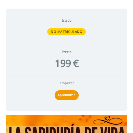
Estado
NO MATRICULADO
Precio
199 €
Empezar
Apuntarme