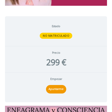
Estado
NO MATRICULADO
Precio
299 €
Empezar
Apuntarme